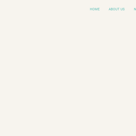
HOME
ABOUT US
N