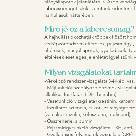
hiányállapotok jelenlétére is. Azon vendég
laborcsomagot, akik szeretnék kideríteni, 
hajhullásuk hátterében.
Mire jó ez a laborcsomag?
A hajhullást okozhatják többek között hor
vérképzőrendszeri eltérések, pajzsmirigy-,
eltérések, hiányállapotok, gyulladások. 
eltérések esetleges jelenlétét igyekszünk v
Milyen vizsgálatokat tarta
-Vérképző rendszer vizsgálata (vérkép, vas, tr
- Májfunkciót szabályozó enzimek vizsgála
alkalikus foszfatáz, LDH, bilirubin)
- Vesefunkció vizsgálata (kreatinin, karbami
- Inzulinrezisztencia, cukor-, zsíranyagcsere
(vércukor, inzulin, koleszterin, triglicerid)
- Összfehérje, albumin
- Pajzsmirigy funkció vizsgálata (TSH, anti-
- Gyulladásos folyamatok vizsgálata (CRP)