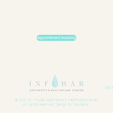
Appointment booking
1065 B
© 2021 by Infubar Aesthetics
&
Healthcare Center
All rights reserved. Design by
Neubeller.