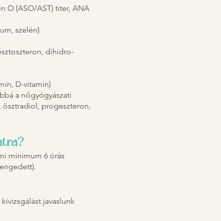
zin O (ASO/AST) titer, ANA
ium, szelén)
sztoszteron, dihidro-
amin, D-vitamin)
ábbá a nőgyógyászati
, ösztradiol, progeszteron,
atra?
ami minimum 6 órás
gengedett).
kivizsgálást javaslunk