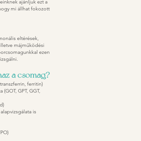
einknek ajánljuk ezt a
hogy mi állhat fokozott
monális eltérések,
 illetve májműködési
Laborcsomagunkkal ezen
izsgálni.
lmaz a csomag?
anszferrin, ferritin)
ta (GOT, GPT, GGT,
d)
 alapvizsgálata is
TPO)