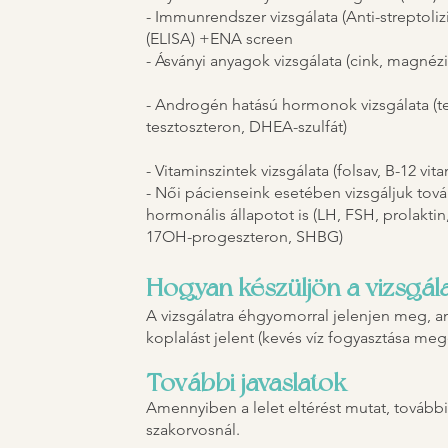
- Immunrendszer vizsgálata (Anti-streptoli
(ELISA) +ENA screen
- Ásványi anyagok vizsgálata (cink, magnéz
- Androgén hatású hormonok vizsgálata (te
tesztoszteron, DHEA-szulfát)
- Vitaminszintek vizsgálata (folsav, B-12 vit
- Női pácienseink esetében vizsgáljuk tov
hormonális állapotot is (LH, FSH, prolaktin
17OH-progeszteron, SHBG)
Hogyan készüljön a vizsgál
A vizsgálatra éhgyomorral jelenjen meg, 
koplalást jelent (kevés víz fogyasztása me
További javaslatok
Amennyiben a lelet eltérést mutat, további 
szakorvosnál.