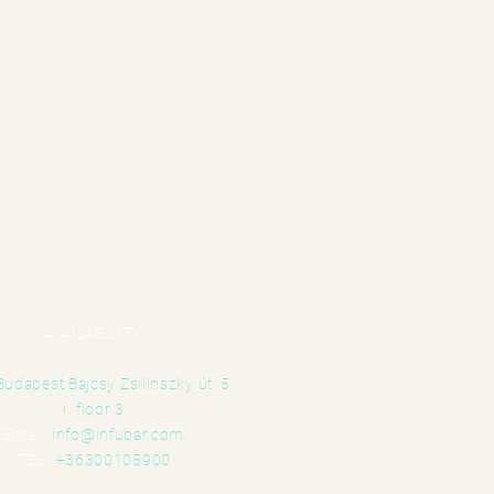
AVAILABILITY
udapest Bajcsy Zsilinszky út. 5.
I. floor 3
Email:
info@infubar.com
TEL.:
+36300105900