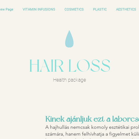
ew Page
VITAMIN INFUSIONS
COSMETICS
PLASTIC
AESTHETICS
HAIR LOSS
Health package
Kinek ajánljuk ezt a labor
A hajhullás nemcsak komoly esztétikai prob
számára, hanem felhívhatja a figyelmet k