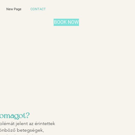
New Page
CONTACT
BOOK NOW
csomagot?
lémát jelent az érintettek
ülönböző betegségek,