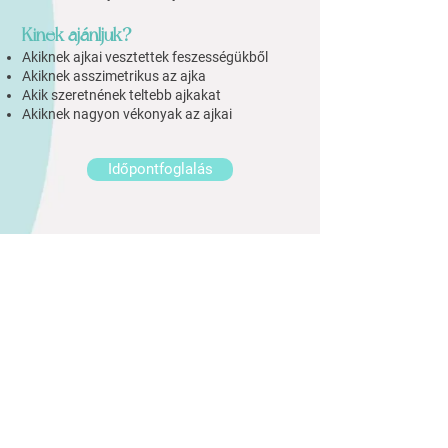
Kinek ajánljuk?
Akiknek ajkai vesztettek feszességükből
Akiknek asszimetrikus az ajka
Akik szeretnének teltebb ajkakat
Akiknek nagyon vékonyak az ajkai
Időpontfoglalás
ДОСТУПНОСТЬ
1065 Будапешт, улица Байчи Жилински, 5. I.
этаж 3