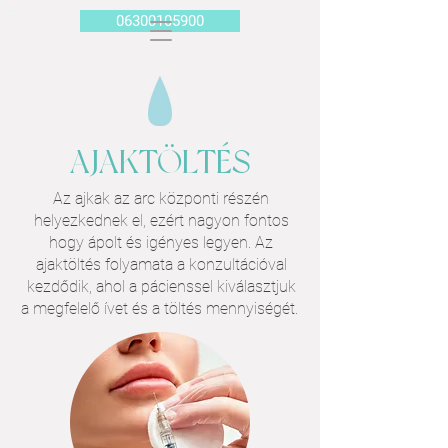
06300105900
AJAKTÖLTÉS
Az ajkak az arc központi részén
helyezkednek el, ezért nagyon fontos
hogy ápolt és igényes legyen. Az
ajaktöltés folyamata a konzultációval
kezdődik, ahol a pácienssel kiválasztjuk
a megfelelő ívet és a töltés mennyiségét.