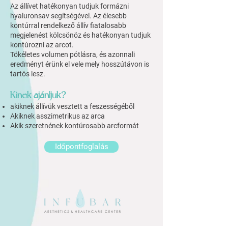
Az állívet hatékonyan tudjuk formázni
hyaluronsav
segítségével. Az
élesebb
kontúrral rendelkező állív fiatalosabb
megjelenést kölcsönöz és hatékonyan tudjuk
kontúrozni az arcot.
Tökéletes volumen pótlásra, és azonnali
eredményt érünk el vele mely hosszútávon is
tartós lesz.
Kinek ajánljuk?
akiknek állívük vesztett a feszességéből
Akiknek asszimetrikus az arca
Akik szeretnének kontúrosabb arcformát
Időpontfoglalás