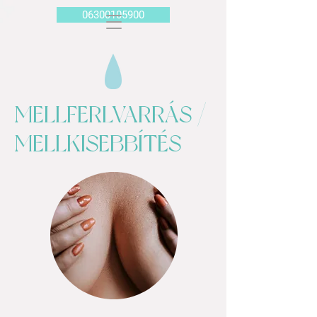
06300105900
MELLFERLVARRÁS /
MELLKISEBBÍTÉS