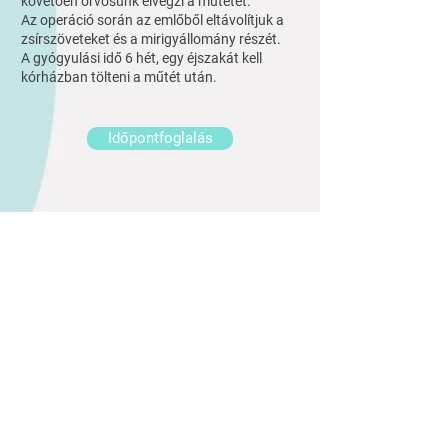
követően orvosunk elvégzi a műtétet.
Az operáció során az emlőből eltávolítjuk a
zsírszöveteket és a mirigyállomány részét.
A gyógyulási idő 6 hét, egy éjszakát kell
kórházban tölteni a műtét után.
Időpontfoglalás
ELÉRHETŐSÉG
1065 Budapest Bajcsy Zsilinszky út.5. I. emelet 3
E-mail:
info@infubar.com
TEL.:
+36300105900