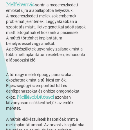
Mellfelvarrás
során a megereszkedett
emlőket újra alapállapotba helyezzük.
A megereszkedett mellek sok embernek
problémát jelentenek. Leggyakrabban a
szoptatás miatt, illetve genetikai adottságok
miatt látogatnak el hozzánk a páciensek.
A műtét történhet implantátum
behelyezéssel vagy anélkül.
Az előkészületek ugyanúgy zajlanak mint a
többi mellimplantátum esetében, és hasonló
a lábadozási idő.
A túl nagy mellek éppúgy panaszokat
okozhatnak mint a túl kicsi emlők.
Egészségügyi szempontból hát és
derékpanaszokat és önbizalomgondokat
Mellkisebbítéssel
okoz.
azonban
látványosan csökkenthetjük az emlők
méretét.
A műtéti előkészületek hasonlóak mint a
mellimplantátumnál. Az orvosi vizsgálatokat