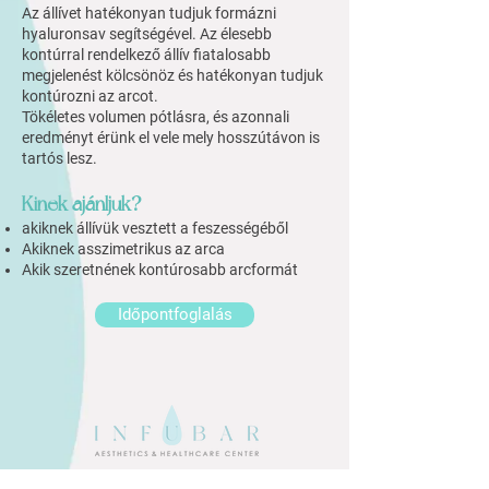
Az állívet hatékonyan tudjuk formázni
hyaluronsav
segítségével. Az
élesebb
kontúrral rendelkező állív fiatalosabb
megjelenést kölcsönöz és hatékonyan tudjuk
kontúrozni az arcot.
Tökéletes volumen pótlásra, és azonnali
eredményt érünk el vele mely hosszútávon is
tartós lesz.
Kinek ajánljuk?
akiknek állívük vesztett a feszességéből
Akiknek asszimetrikus az arca
Akik szeretnének kontúrosabb arcformát
Időpontfoglalás